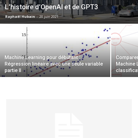
L’histoire d’OpenAI et de GPT3
Raphaël Hubain
-
20 juin 2021
Machine Learning pour débutant :
Comparer
Régression linéaire avec une seule variable
Machine L
partie II
classifica