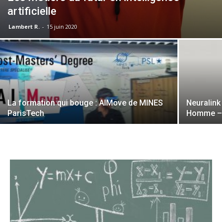
artificielle
Lambert R.
-
15 juin 2020
La formation qui bouge : AIMove de MINES
Neuralink 
ParisTech
Homme –