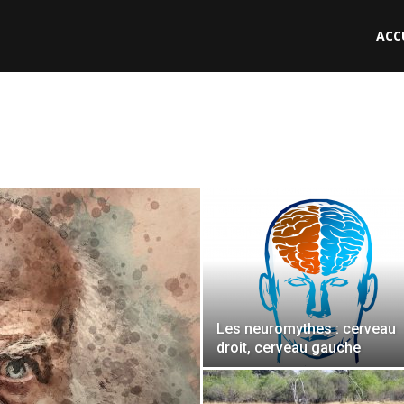
ACC
le
Les neuromythes : cerveau
droit, cerveau gauche