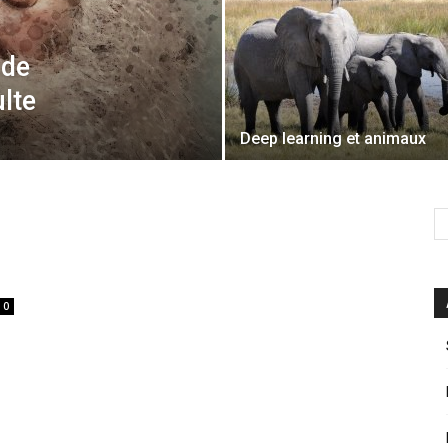
 de
lte
Deep learning et animaux
0