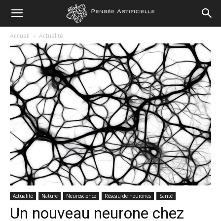
Pensée
Accueil
Actualité
Artificielle
Actualité
Nature
Neuroscience
Réseau de neurones
Santé
Un nouveau neurone chez