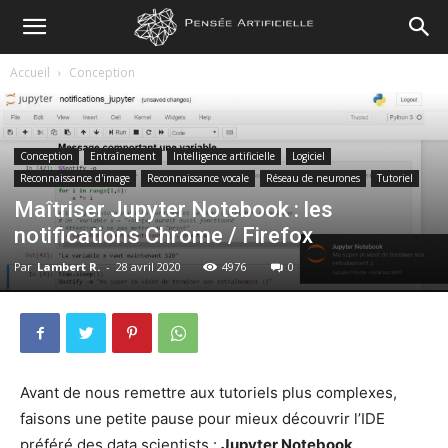
Pensée
Accueil
Conception
Artificielle
Conception
Entraînement
Intelligence artificielle
Logiciel
Reconnaissance d'image
Reconnaissance vocale
Réseau de neurones
Tutoriel
Maîtriser Jupyter Notebook : les
notifications Chrome / Firefox
Par
Lambert R.
-
28 avril 2020
4976
0
Avant de nous remettre aux tutoriels plus complexes,
faisons une petite pause pour mieux découvrir l’IDE
préféré des data scientists :
Jupyter Notebook
.