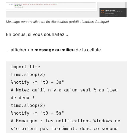
Message personnalisé de fin d’exécution
(crédit : Lambert Rosique)
En bonus, si vous souhaitez…
… afficher un
message au milieu
de la cellule
import time

time.sleep(3)

%notify -m "t0 + 3s"

# Notez qu'il n'y a qu'un seul % au lieu 
de deux !

time.sleep(2)

%notify -m "t0 + 5s"

# Remarque : les notifications Windows ne 
s'empilent pas forcément, donc ce second 