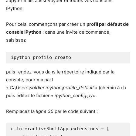
Jupyter mais aussi Spyder et toutes vos consoles
IPython.
Pour cela, commençons par créer un
profil par défaut de
console IPython
: dans une invite de commande,
saisissez
ipython profile create
puis rendez-vous dans le répertoire indiqué par la
console, pour ma part
«
C:\Users\soldier.ipython\profile_default
» (chemin à ch
puis éditez le fichier «
ipython_config.py
« .
Remplacez la
ligne 35
par le code suivant :
c.InteractiveShellApp.extensions = [
