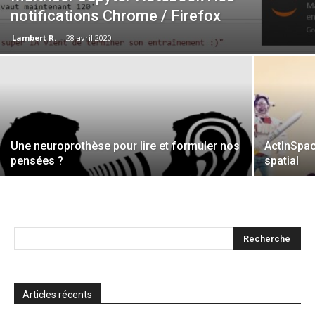
notifications Chrome / Firefox
Lambert R.
-
28 avril 2020
Une neuroprothèse pour lire et formuler nos
ActInSpac
pensées ?
spatial
Articles récents