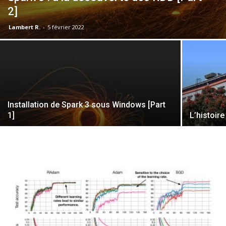
2]
Lambert R.
-
5 février 2022
Installation de Spark 3 sous Windows [Part
1]
L’histoir