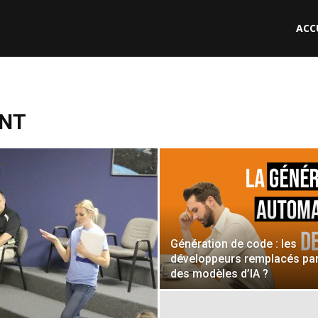
ACC
le
ENT
Génération de code : les
développeurs remplacés pa
des modèles d’IA ?