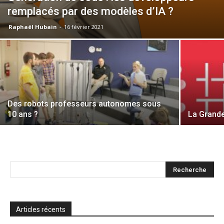
remplacés par des modèles d’IA ?
Raphaël Hubain
-
16 février 2021
Des robots professeurs autonomes sous
10 ans ?
La Grand
Articles récents