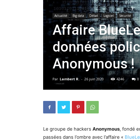
Actualité
Big data
Débat
Logiciel
Sécurité
Affaire BlueLe
données polic
Anonymous !
Par
Lambert R.
-
26 juin 2020
4246
0
Le groupe de hackers
Anonymous
, fondé e
passées dans l’ombre avec l’affaire «
BlueLe