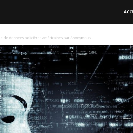
ACC
le
ique de données policières américaines par Anonymous...