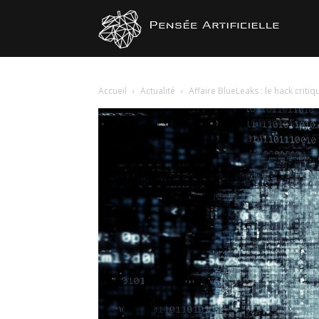
Pensée
Artificiel
Accueil
Actualité
Affaire BlueLeaks : le hack crit