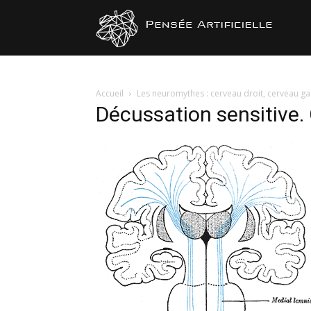
Pensée
Artificiel
Accueil
Les neuromythes : cerveau droit, cerveau g
Décussation sensitive.