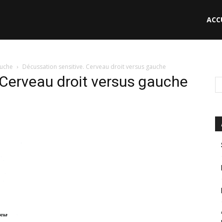
ACC
le
auche
Décussation sensitive. Cerveau droit versus gauche
 Cerveau droit versus gauche