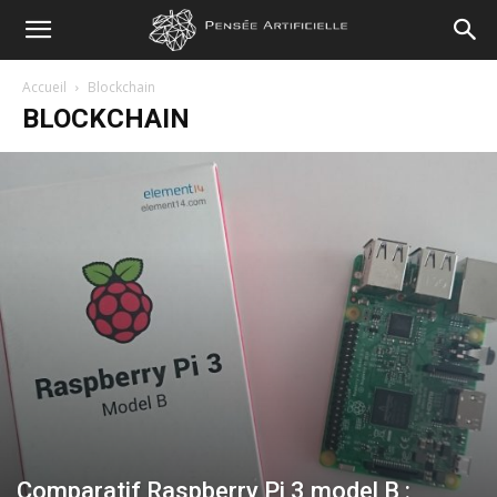
Pensée
Accueil
Blockchain
BLOCKCHAIN
Artificielle
Comparatif Raspberry Pi 3 model B :