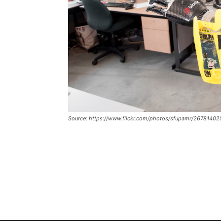
Source: https://www.flickr.com/photos/sfupamr/2678140