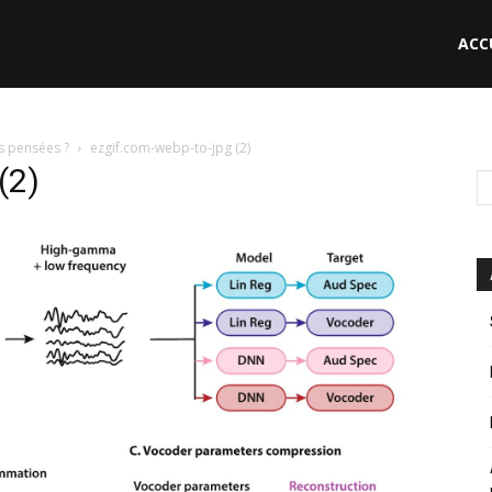
ACC
le
s pensées ?
ezgif.com-webp-to-jpg (2)
(2)