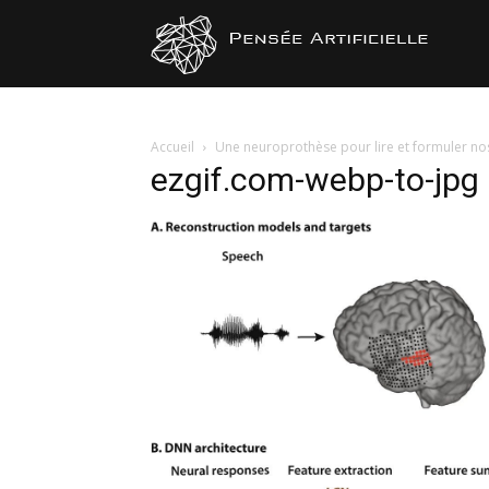
Pensée
Artificiel
Accueil
Une neuroprothèse pour lire et formuler no
ezgif.com-webp-to-jpg 