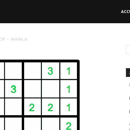
ACC
le
 CSP
Sudoku_ia