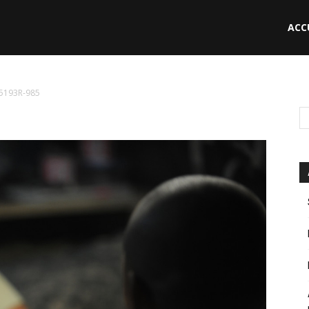
ACC
le
5193R-985