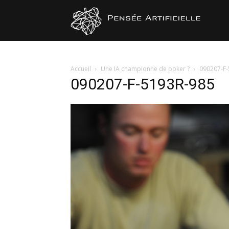
Pensée
Artificiel
Accueil
Une IA championne de poker ?
090207-F-
090207-F-5193R-985