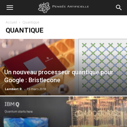
Pensée
Accueil
Quantique
QUANTIQUE
Artificielle
Un nouveau processeur quantique pour
Google : Bristlecone
Lambert R.
-
15 mars 2018