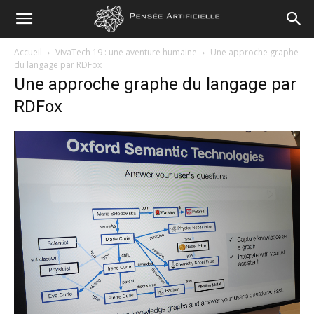
Pensée
Accueil
VivaTech 19 : une aventure humaine
Une approche graphe
du langage par RDFox
Une approche graphe du langage par
Artificielle
RDFox