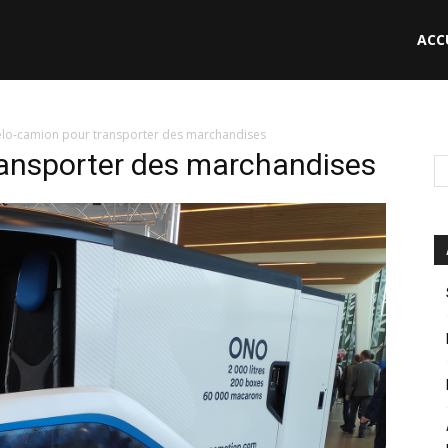
ACC
le
élo-camion pour transporter des marchandises
ransporter des marchandises