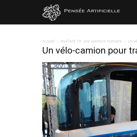
Pensée
Artificiel
Accueil
VivaTech 19 : une aventure humaine
Un v
Un vélo-camion pour t