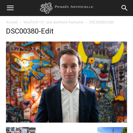
Pensée
Accueil
VivaTech 19 : une aventure humaine
DSC00380-Edit
DSC00380-Edit
Artificielle