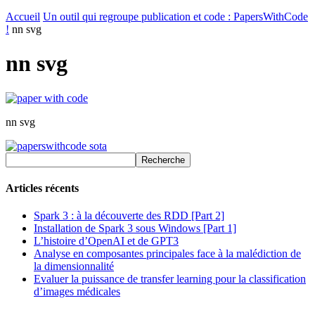
Accueil
Un outil qui regroupe publication et code : PapersWithCode
!
nn svg
nn svg
nn svg
Articles récents
Spark 3 : à la découverte des RDD [Part 2]
Installation de Spark 3 sous Windows [Part 1]
L’histoire d’OpenAI et de GPT3
Analyse en composantes principales face à la malédiction de
la dimensionnalité
Evaluer la puissance de transfer learning pour la classification
d’images médicales