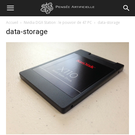
Pensée
Accueil
Nvidia DGX Station : le pouvoir de 47 PC
data-storage
data-storage
Artificielle