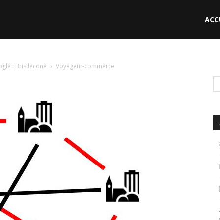
ACC
le
le : Bristlecone
Voyageur-commerce