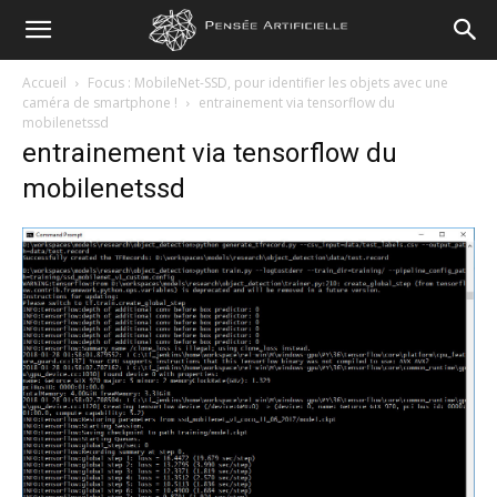
Pensée
Accueil
Focus : MobileNet-SSD, pour identifier les objets avec une
caméra de smartphone !
entrainement via tensorflow du
mobilenetssd
Artificielle
entrainement via tensorflow du
mobilenetssd