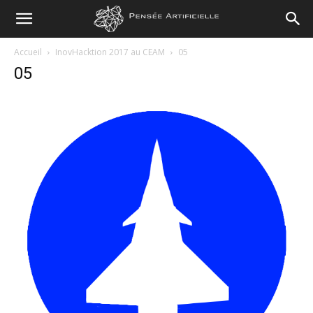
Pensée
Accueil
InovHacktion 2017 au CEAM
05
05
Artificielle