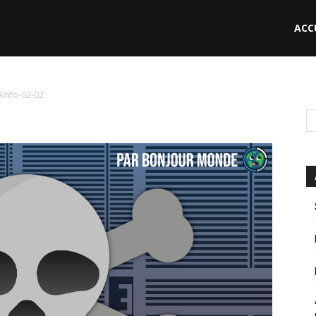
ACC
le
IAInfo-02-02