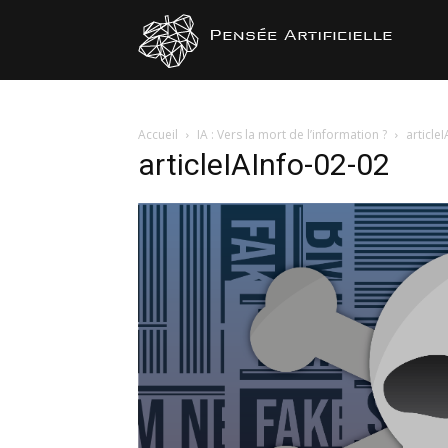
Pensée
Artificiel
Accueil
IA : Vers la mort de l’information ?
article
articleIAInfo-02-02