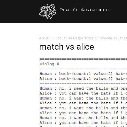
Pensée
Artificiel
Accueil
Focus : l’IA Négociatrice qui invente un Lan
match vs alice