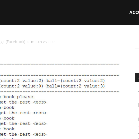
ACC
le
gage (Facebook)
match vs alice