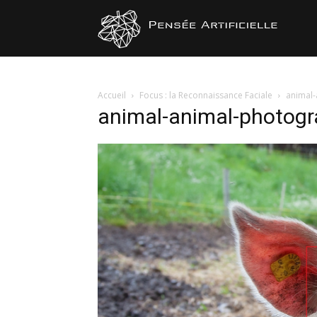
Pensée
Artificiel
Accueil
Focus : la Reconnaissance Faciale
animal
animal-animal-photog