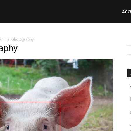
ACC
le
-animal-photography
raphy