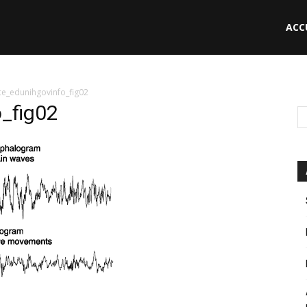
ACC
le
ce_edunihgovinfo_fig02
_fig02