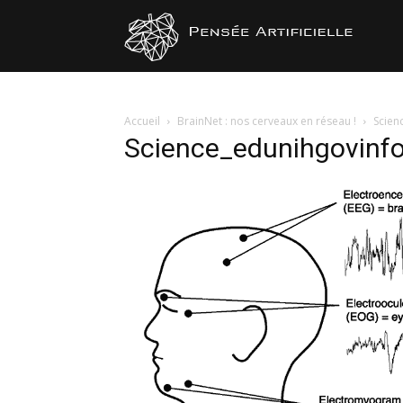
Pensée
Artificiel
Accueil
BrainNet : nos cerveaux en réseau !
Scien
Science_edunihgovinfo