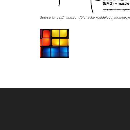
Source: https://hvmn.com/biohacker-guide/cognition/eeg-