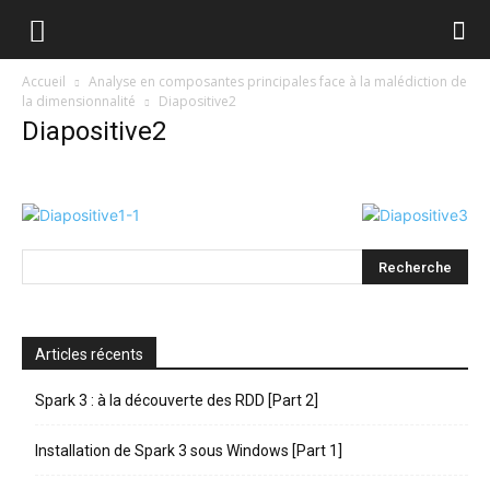
Pensée
Accueil
Analyse en composantes principales face à la malédiction de
la dimensionnalité
Diapositive2
Diapositive2
Artificielle
Articles récents
Spark 3 : à la découverte des RDD [Part 2]
Installation de Spark 3 sous Windows [Part 1]