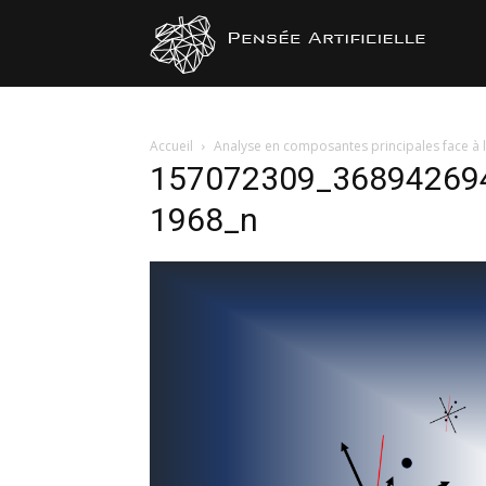
Pensée
Artificiel
Accueil
Analyse en composantes principales face à l
157072309_36894269
1968_n