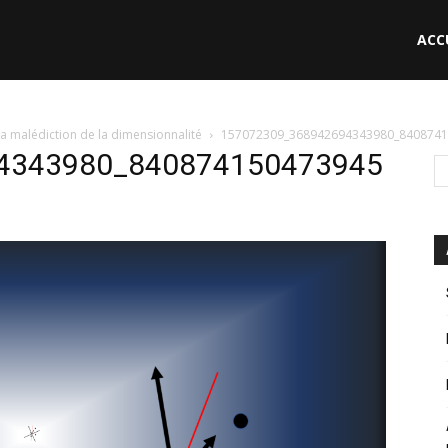
ACC
le
a malédiction de la dimensionnalité
157072309_368942694343980_8408741
4343980_840874150473945